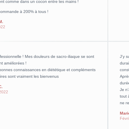
ent comme dans un cocon entre tes mains !
ecommande à 200% à tous !
M.
022
fessionnelle ! Mes douleurs de sacro-iliaque se sont
J’y 
t améliorées !
durai
 bonnes connaissances en diététique et compléments
cons
ires sont vraiment les bienvenus
Après
duré
C.
Je n’
 2022
tout 
ne re
Mari
Févr