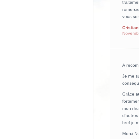
traiteme
remercie
vous se
Cristia
Novemb
À recom
Je me su
conséque
Grâce au
fortemen
mon rhum
d’autre
bref je 
Merci No