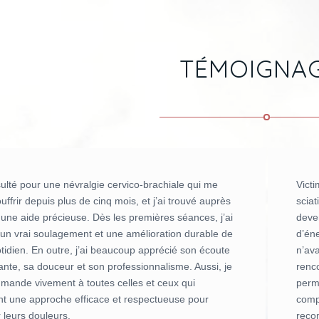
TÉMOIGNA
sulté pour une névralgie cervico-brachiale qui me
Vict
ouffrir depuis plus de cinq mois, et j’ai trouvé auprès
sciat
une aide précieuse. Dès les premières séances, j’ai
deve
 un vrai soulagement et une amélioration durable de
d’éne
idien. En outre, j’ai beaucoup apprécié son écoute
n’av
lante, sa douceur et son professionnalisme. Aussi, je
renc
mande vivement à toutes celles et ceux qui
perm
t une approche efficace et respectueuse pour
comp
 leurs douleurs.
reco