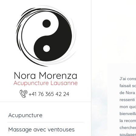
J’ai con
faisait s
de Nora 
ressenti
mon quot
bienveil
Acupuncture
la recom
cherchen
Massage avec ventouses
soulager