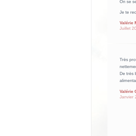
On se s
Je te r
Valérie 
Juillet 2
Très pro
nettemen
De très
alimenta
Valérie 
Janvier