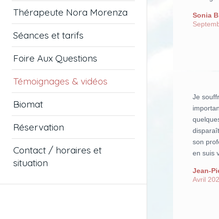
Thérapeute Nora Morenza
Sonia B
Septemb
Séances et tarifs
Foire Aux Questions
Témoignages & vidéos
Je souff
Biomat
importa
quelques
Réservation
disparaî
son prof
Contact / horaires et
en suis 
situation
Jean-Pi
Avril 20