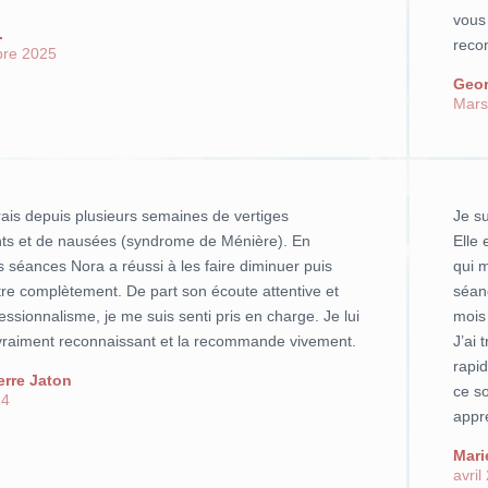
vous 
.
reco
re 2025
Geor
Mars
rais depuis plusieurs semaines de vertiges
Je s
nts et de nausées (syndrome de Ménière). En
Elle 
 séances Nora a réussi à les faire diminuer puis
qui 
tre complètement. De part son écoute attentive et
séan
essionnalisme, je me suis senti pris en charge. Je lui
mois 
vraiment reconnaissant et la recommande vivement.
J’ai 
rapid
erre Jaton
ce so
24
appr
Mari
avril