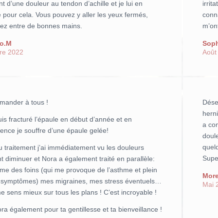
nt d’une douleur au tendon d’achille et je lui en
irrit
 pour cela. Vous pouvez y aller les yeux fermés,
conn
rez entre de bonnes mains.
m’on
no.M
Soph
re 2022
Août
mander à tous !
Dése
hern
is fracturé l’épaule en début d’année et en
a co
nce je souffre d’une épaule gelée!
doul
quel
 traitement j’ai immédiatement vu les douleurs
Super
t diminuer et Nora a également traité en parallèle:
e des foins (qui me provoque de l’asthme et plein
More
s symptômes) mes migraines, mes stress éventuels…
Mai 
me sens mieux sur tous les plans ! C’est incroyable !
ra également pour ta gentillesse et ta bienveillance !